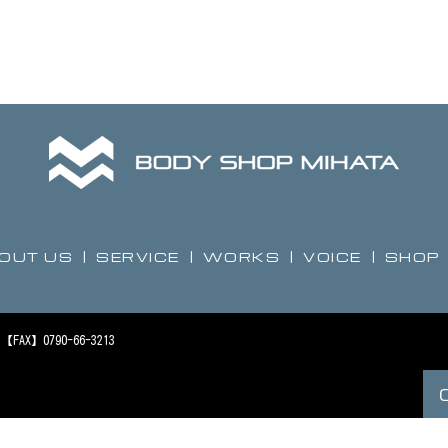
OUT US
SERVICE
WORKS
VOICE
SHOP
FAX】0790-66-3213