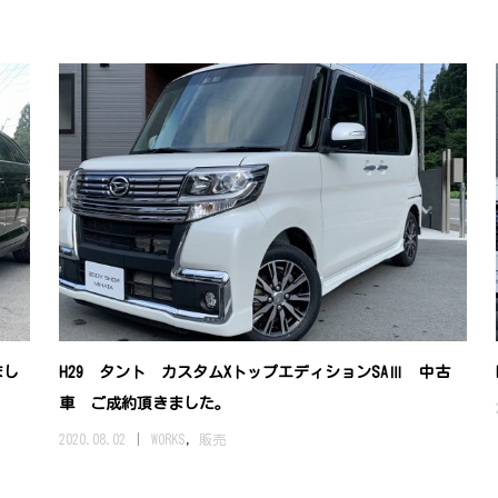
まし
H29 タント カスタムXトップエディションSAⅢ 中古
車 ご成約頂きました。
2020.08.02
WORKS
,
販売