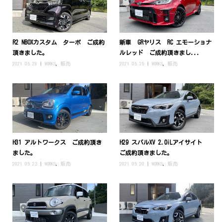
R2 NBOXカスタム ターボ ご成約
新車 GRヤリス RC エモーショナ
頂きました。
ルレッド ご成約頂きまし...
2021.05.28
WORKS
,
販売
2021.05.25
WORKS
,
販売
H31 アルトワークス ご成約頂き
H29 スバルXV 2.0iLアイサイト
ました。
ご成約頂きました。
2021.05.23
WORKS
,
販売
2021.05.20
WORKS
,
販売