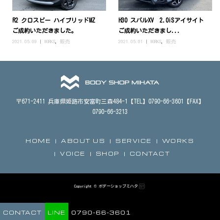
R2 クロスビー ハイブリッドMZ
H30 スバルXV 2.0iSアイサイト
ご成約いただきました。
ご成約いただきまし...
2021.05.09
WORKS
,
販売
2021.05.01
WORKS
,
販売
〒671-2411 兵庫県姫路市安富町三森484-1【TEL】0790-66-3601【FAX】
0790-66-3213
HOME
ABOUT US
SERVICE
WORKS
VOICE
SHOP
CONTACT
Copyright © ボデーショップミハタ
CONTACT
LINE
0790-66-3601