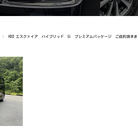
H30 エスクァイア ハイブリッド Gi プレミアムパッケージ ご成約頂き