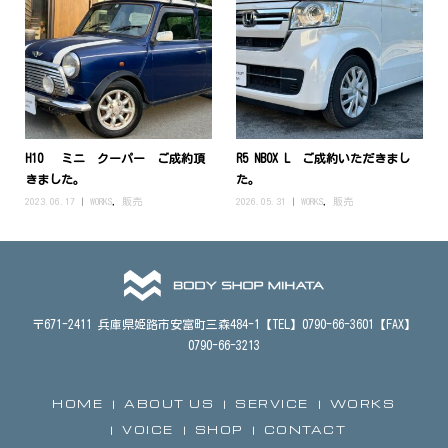
H10 ミニ クーパー ご成約頂
R5 NBOX L ご成約いただきまし
きました。
た。
2023.06.17
WORKS
,
販売
2026.05.31
WORKS
,
販売
〒671-2411 兵庫県姫路市安富町三森484-1【TEL】0790-66-3601【FAX】
0790-66-3213
HOME
ABOUT US
SERVICE
WORKS
VOICE
SHOP
CONTACT