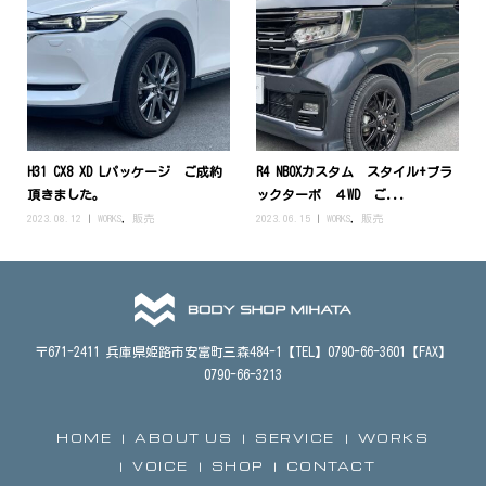
H31 CX8 XD Lパッケージ ご成約
R4 NBOXカスタム スタイル+ブラ
頂きました。
ックターボ ４WD ご...
2023.08.12
WORKS
,
販売
2023.06.15
WORKS
,
販売
〒671-2411 兵庫県姫路市安富町三森484-1【TEL】0790-66-3601【FAX】
0790-66-3213
HOME
ABOUT US
SERVICE
WORKS
VOICE
SHOP
CONTACT