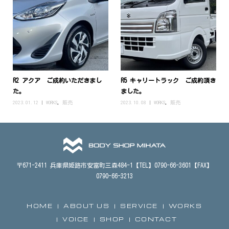
R2 アクア ご成約いただきまし
R5 キャリートラック ご成約頂き
た。
ました。
2023.01.12
WORKS
,
販売
2023.10.08
WORKS
,
販売
〒671-2411 兵庫県姫路市安富町三森484-1【TEL】0790-66-3601【FAX】
0790-66-3213
HOME
ABOUT US
SERVICE
WORKS
VOICE
SHOP
CONTACT