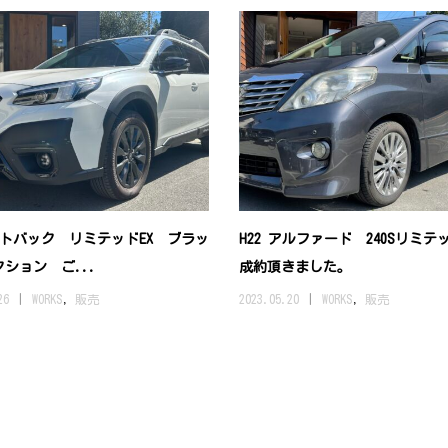
ウトバック リミテッドEX ブラッ
H22 アルファード 240Sリミテ
ション ご...
成約頂きました。
26
WORKS
,
販売
2023.05.20
WORKS
,
販売