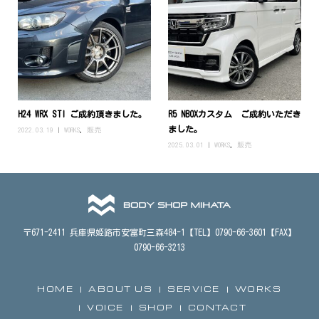
H24 WRX STI ご成約頂きました。
R5 NBOXカスタム ご成約いただき
ました。
2022.03.19
WORKS
,
販売
2025.03.01
WORKS
,
販売
〒671-2411 兵庫県姫路市安富町三森484-1【TEL】0790-66-3601【FAX】
0790-66-3213
HOME
ABOUT US
SERVICE
WORKS
VOICE
SHOP
CONTACT