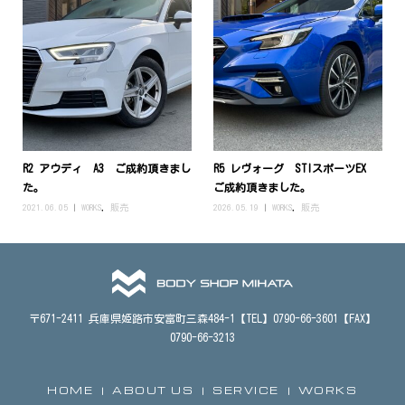
R2 アウディ A3 ご成約頂きまし
R5 レヴォーグ STIスポーツEX
た。
ご成約頂きました。
2021.06.05
WORKS
,
販売
2026.05.19
WORKS
,
販売
〒671-2411 兵庫県姫路市安富町三森484-1【TEL】0790-66-3601【FAX】
0790-66-3213
HOME
ABOUT US
SERVICE
WORKS