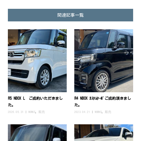
関連記事一覧
R5 NBOX L ご成約いただきまし
R4 NBOX ｶｽﾀﾑﾀｰﾎﾞご成約頂きまし
た。
た。
2026.05.31
WORKS
,
販売
2023.04.21
WORKS
,
販売