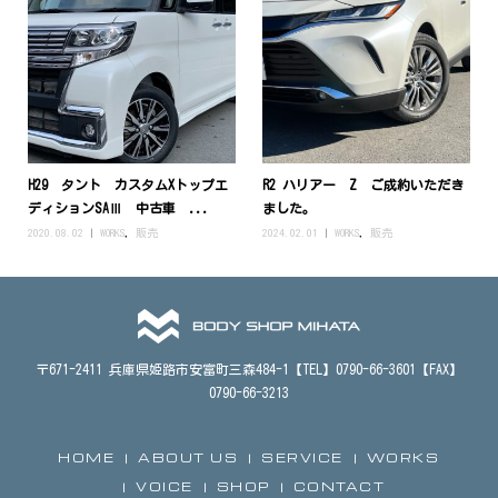
H29 タント カスタムXトップエ
R2 ハリアー Z ご成約いただき
ディションSAⅢ 中古車 ...
ました。
2020.08.02
WORKS
,
販売
2024.02.01
WORKS
,
販売
〒671-2411 兵庫県姫路市安富町三森484-1【TEL】0790-66-3601【FAX】
0790-66-3213
HOME
ABOUT US
SERVICE
WORKS
VOICE
SHOP
CONTACT