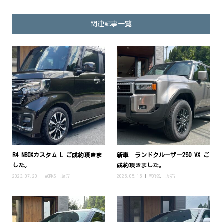
関連記事一覧
R4 NBOXカスタム L ご成約頂きま
新車 ランドクルーザー250 VX ご
した。
成約頂きました。
2023.07.20
WORKS
,
販売
2025.05.15
WORKS
,
販売