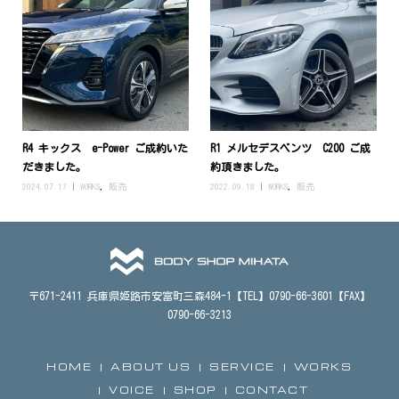
R4 キックス e-Power ご成約いた
R1 メルセデスベンツ C200 ご成
だきました。
約頂きました。
2024.07.17
WORKS
,
販売
2022.09.18
WORKS
,
販売
〒671-2411 兵庫県姫路市安富町三森484-1【TEL】0790-66-3601【FAX】
0790-66-3213
HOME
ABOUT US
SERVICE
WORKS
VOICE
SHOP
CONTACT