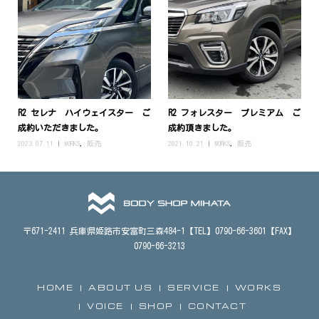
R2 セレナ ハイウェイスター ご
R2 フォレスター プレミアム ご
成約いただきました。
成約頂きました。
2023.07.11
WORKS
,
販売
2021.10.21
WORKS
,
販売
〒671-2411 兵庫県姫路市安富町三森484-1【TEL】0790-66-3601【FAX】
0790-66-3213
HOME
ABOUT US
SERVICE
WORKS
VOICE
SHOP
CONTACT